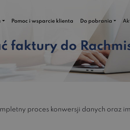
a
Pomoc i wsparcie klienta
Do pobrania
Ak
 faktury do Rachmis
kompletny proces konwersji danych oraz 