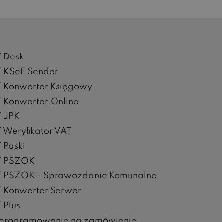
T Desk
T KSeF Sender
T Konwerter Księgowy
 Konwerter.Online
T JPK
 Weryfikator VAT
 Paski
T PSZOK
T PSZOK - Sprawozdanie Komunalne
T Konwerter Serwer
 Plus
programowanie na zamówienie