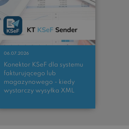
06.07.2026
Konektor KSeF dla systemu
fakturującego lub
magazynowego - kiedy
wystarczy wysyłka XML