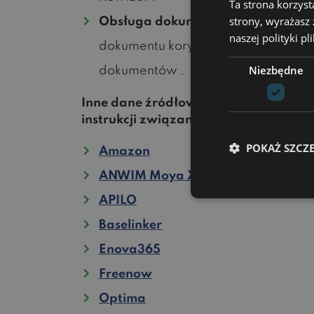
Ta strona korzyst
strony, wyrażasz
Obsługa dokumentów korygującyc
naszej polityki p
dokumentu korygowanego w polu uwa
Niezbędne
dokumentów .
Inne dane źródłowe: Dane możesz ko
instrukcji związanej z eksportem pliku
POKAŻ SZCZ
Amazon
ANWIM Moya XML
APILO
Baselinker
Enova365
Freenow
Optima