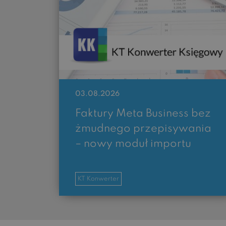
03.08.2026
Faktury Meta Business bez
żmudnego przepisywania
– nowy moduł importu
KT Konwerter