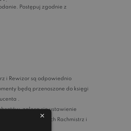
I++
.
odanie. Postępuj zgodnie z
rz i Rewizor są odpowiednio
okumenty będą przenoszone do księgi
ucenta .
ahentów, zaleca się ustawienie
×
, jak i w programach Rachmistrz i