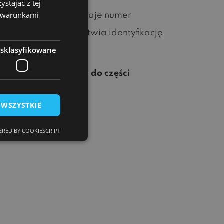
stając z tej
z warunkami
werter Księgowy dodaje numer
estrze VAT, co ułatwia identyfikację
esklasyfikowane
 program i przejdź do części
 WSZYSTKIE
RED BY COOKIESCRIPT