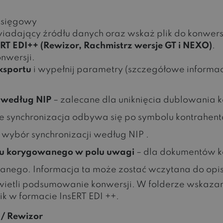
Księgowy
adający źródłu danych oraz wskaż plik do konwersj
ERT EDI++ (Rewizor, Rachmistrz wersje GT i NEXO)
.
nwersji.
ksportu
i wypełnij parametry (szczegółowe informac
 według NIP
– zalecane dla uniknięcia dublowania 
ie synchronizacja odbywa się po symbolu kontrahen
wybór synchronizacji według NIP .
u korygowanego w polu uwagi
– dla dokumentów k
nego. Informacja ta może zostać wczytana do opisu
wietli podsumowanie konwersji. W folderze wskazan
ik w formacie InsERT EDI ++.
 / Rewizor