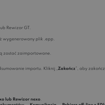
lub Rewizor GT.
aż wygenerowany plik .epp.
ą zostać zaimportowane.
sumowanie importu. Kliknij „
Zakończ
”, aby zakończ
o lub Rewizor nexo
.