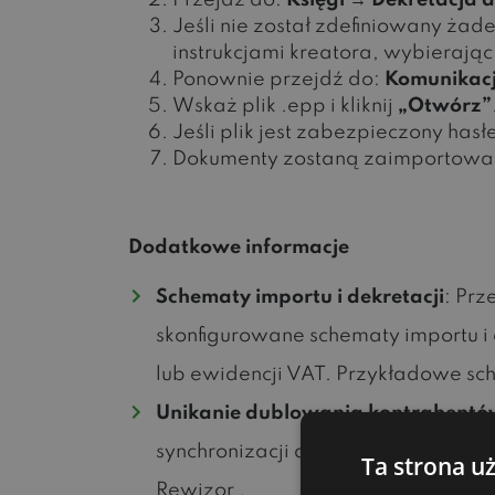
Przejdź do:
Księgi → Dekretacja 
Jeśli nie został zdefiniowany ża
instrukcjami kreatora, wybierają
Ponownie przejdź do:
Komunikacja
Wskaż plik .epp i kliknij
„Otwórz”
Jeśli plik jest zabezpieczony ha
Dokumenty zostaną zaimportowan
Dodatkowe informacje
Schematy importu i dekretacji
: Prz
skonfigurowane schematy importu i 
lub ewidencji VAT. Przykładowe sc
Unikanie dublowania kontrahent
synchronizacji danych kontrahentó
Ta strona u
Rewizor .