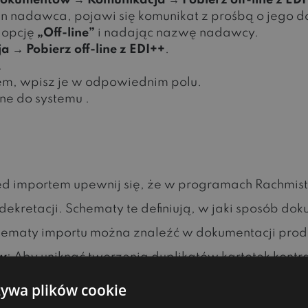
dokumentów → Komunikacja → Pobierz off-line z ED
den nadawca, pojawi się komunikat z prośbą o jego d
c opcję
„Off-line”
i nadając nazwę nadawcy.
 → Pobierz off-line z EDI++
.
.
słem, wpisz je w odpowiednim polu.
e do systemu .
ed importem upewnij się, że w programach Rachmist
dekretacji. Schematy te definiują, w jaki sposób d
hematy importu można znaleźć w dokumentacji prod
ów
: Aby uniknąć tworzenia duplikatów kartotek kontr
w według NIP, zarówno w KT Konwerterze Księgowym
żywa plików cookie