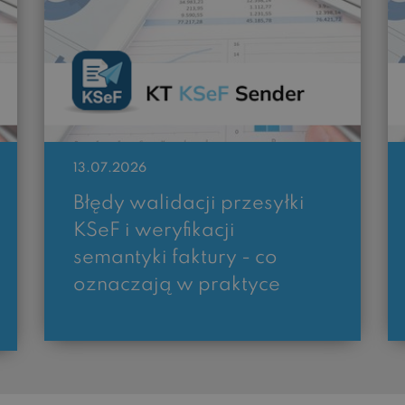
13.07.2026
Błędy walidacji przesyłki
KSeF i weryfikacji
semantyki faktury - co
oznaczają w praktyce