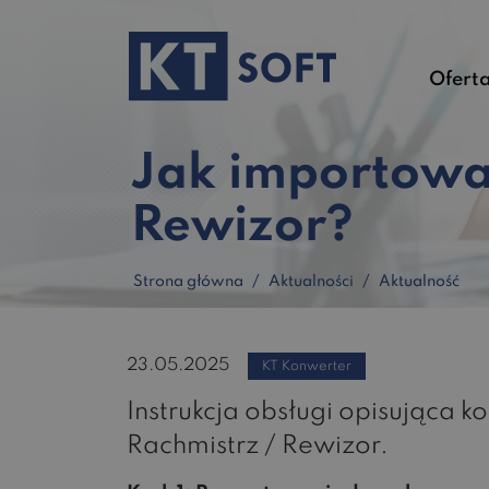
Ofert
Jak importować
Rewizor?
Strona główna
Aktualności
Aktualność
23.05.2025
KT Konwerter
Instrukcja obsługi opisująca 
Rachmistrz / Rewizor.