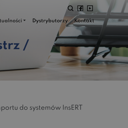
tualności
Dystrybutorzy
Kontakt
trz /
importu do systemów InsERT