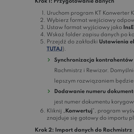
Krok 1: Przygotowanie danych
Uruchom program KT Konwerter 
Wybierz format wejściowy odpowi
Ustaw format wyjściowy jako
Ins
Wskaż folder zapisu danych po ko
Przejdź do zakładki
Ustawienia e
TUTAJ
).
Synchronizacja kontrahentów
Rachmistrz i Rewizor. Domyśln
lepszym rozwiązaniem będzie 
Dodawanie numeru dokument
jest numer dokumentu korygowa
Kliknij „
Konwertuj
”, program wyś
znajduje się gotowy do importu pl
Krok 2: Import danych do Rachmistrz