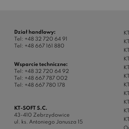
Dział handlowy:
K
Tel:
+48 32 720 64 91
K
Tel:
+48 667 161 880
K
KT
Wsparcie techniczne:
K
Tel:
+48 32 720 64 92
KT
Tel:
+48 667 787 002
KT
Tel: +48 667 780 178
K
K
KT-SOFT S.C.
K
43-410 Zebrzydowice
KT
ul. ks. Antoniego Janusza 15
O