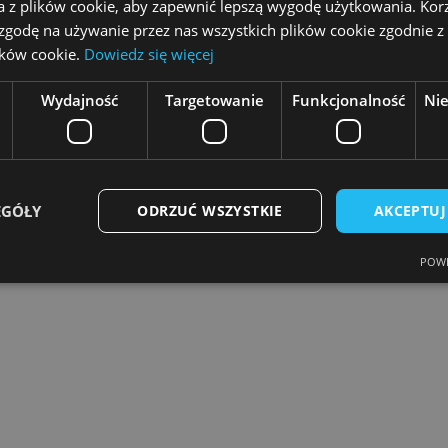
a z plików cookie, aby zapewnić lepszą wygodę użytkowania. Korzy
 zgodę na używanie przez nas wszystkich plików cookie zgodnie 
h
: W przypadku dokumentów korygujących, KT Kon
lików cookie.
Dowiedz się więcej
gi. Informacja ta może być wczytana do opisu w rej
Wydajność
Targetowanie
Funkcjonalność
Ni
nwertować z wielu programów handlowych. Wybierz
 do konwersji:
EGÓŁY
ODRZUĆ WSZYSTKIE
AKCEPTUJ
POWE