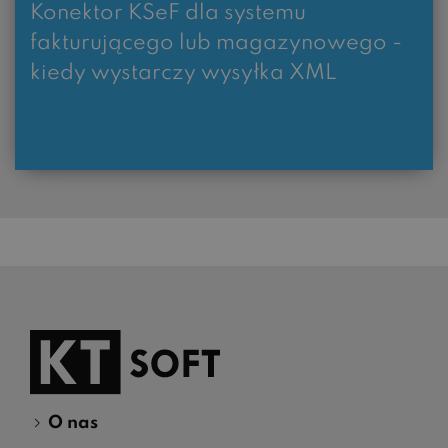
Konektor KSeF dla systemu
fakturującego lub magazynowego -
kiedy wystarczy wysyłka XML
O nas