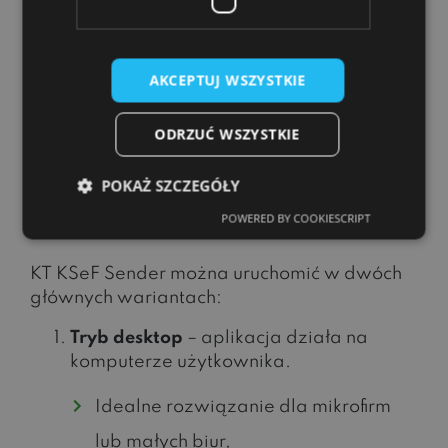
Dzięki temu KSeF nie komplikuje codziennej
pracy z dokumentami.
AKCEPTUJ WSZYSTKIE
ODRZUĆ WSZYSTKIE
5. Tryb desktop albo
serwer – dopasuj do skali
POKAŻ SZCZEGÓŁY
firmy
POWERED BY COOKIESCRIPT
KT KSeF Sender można uruchomić w dwóch
głównych wariantach:
Tryb desktop
– aplikacja działa na
komputerze użytkownika.
Idealne rozwiązanie dla mikrofirm
lub małych biur,