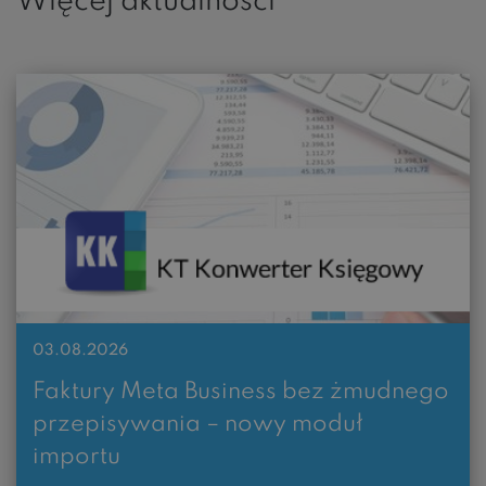
Więcej aktualności
03.08.2026
Faktury Meta Business bez żmudnego
przepisywania – nowy moduł
importu