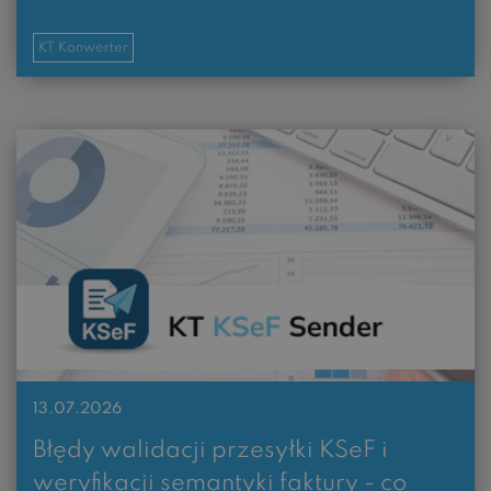
KT Konwerter
13.07.2026
Błędy walidacji przesyłki KSeF i
weryfikacji semantyki faktury - co