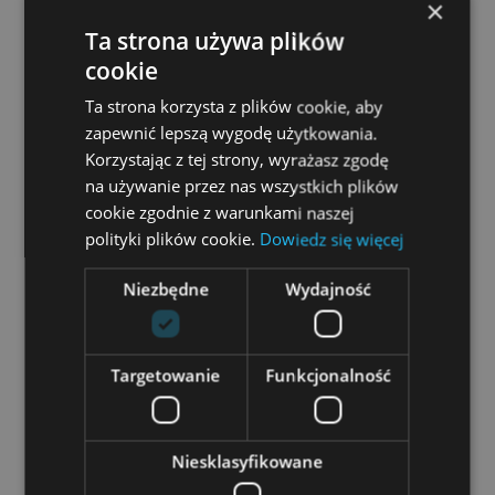
×
Ta strona używa plików
Krok 5. Wizualizacja i wysyłka do
cookie
klienta
Ta strona korzysta z plików cookie, aby
KSeF przechowuje dane w formacie
zapewnić lepszą wygodę użytkowania.
ustrukturyzowanym (XML), ale zarówno
Korzystając z tej strony, wyrażasz zgodę
księgowi, jak i kontrahenci oczekują
na używanie przez nas wszystkich plików
„normalnego” wyglądu faktury.
cookie zgodnie z warunkami naszej
polityki plików cookie.
Dowiedz się więcej
KT KSeF Sender oferuje:
Niezbędne
Wydajność
podgląd wizualnej postaci faktury,
możliwość wysłania takiej wizualizacji
Targetowanie
Funkcjonalność
mailem na adres podany w danych
wejściowych (np. do kontrahenta albo do
Niesklasyfikowane
biura rachunkowego).